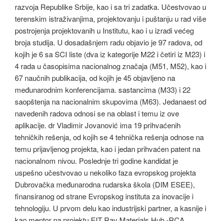
razvoja Republike Srbije, kao i sa tri zadatka. Učestvovao u
terenskim istraživanjima, projektovanju i puštanju u rad više
postrojenja projektovanih u Institutu, kao i u izradi većeg
broja studija. U dosadašnjem radu objavio je 97 radova, od
kojih je 6 sa SCI liste (dva iz kategorije M22 i četiri iz M23) i
4 rada u časopisima nacionalnog značaja (M51, M52), kao i
67 naučnih publikacija, od kojih je 45 objavljeno na
međunarodnim konferencijama. sastancima (M33) i 22
saopštenja na nacionalnim skupovima (M63). Jedanaest od
navedenih radova odnosi se na oblast i temu iz ove
aplikacije. dr Vladimir Jovanović ima 19 prihvaćenih
tehničkih rešenja, od kojih se 4 tehnička rešenja odnose na
temu prijavljenog projekta, kao i jedan prihvaćen patent na
nacionalnom nivou. Poslednje tri godine kandidat je
uspešno učestvovao u nekoliko faza evropskog projekta
Dubrovačka međunarodna rudarska škola (DIM ESEE),
finansiranog od strane Evropskog instituta za inovacije i
tehnologiju. U prvom delu kao industrijski partner, a kasnije i
kao mentor na projektu EIT Rav Materials Hub -RCA