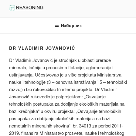
Скочи
на
садржај
Изборник
DR VLADIMIR JOVANOVIĆ
Dr Vladimir Jovanović je stručnjak u oblasti prerade
minerala, tačnije u procesima flotacije, aglomeracije i
usitnjavanja. Učestvovao je u više projekata Ministarstva
nauke i tehnologije (3 – osnovna istraživanja i 5 – tehnološki
razvoj) i bio rukovodilac tri interna projekta. Dr Vladimir
Jovanović rukovodio je potprojektom: „Osvajanje
tehnoloških postupaka za dobijanje ekoloških materijala na
bazi krečnjaka“ u okviru projekta: „Osvajanje tehnoloških
postupaka za dobijanje ekoloških materijala na bazi
nemetalnih mineralnih sirovina“, br. 34013 za period 2011-
2019. finansira Ministarstvo prosvete, nauke i tehnološkog