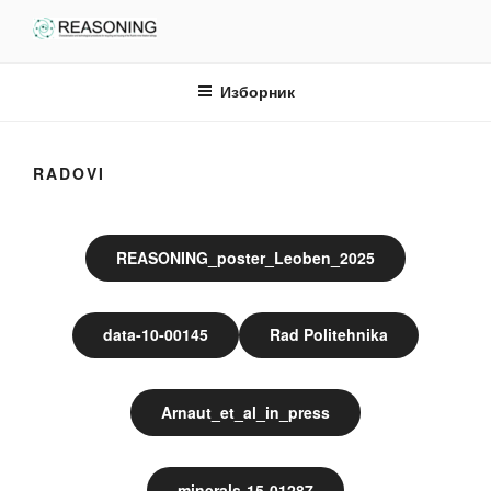
Скочи
на
садржај
Изборник
RADOVI
REASONING_poster_Leoben_2025
data-10-00145
Rad Politehnika
Arnaut_et_al_in_press
minerals-15-01287